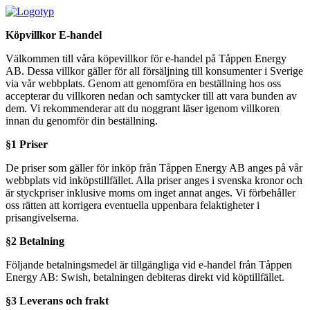
Köpvillkor E-handel
Välkommen till våra köpevillkor för e-handel på Tåppen Energy
AB. Dessa villkor gäller för all försäljning till konsumenter i Sverige
via vår webbplats. Genom att genomföra en beställning hos oss
accepterar du villkoren nedan och samtycker till att vara bunden av
dem. Vi rekommenderar att du noggrant läser igenom villkoren
innan du genomför din beställning.
§1 Priser
De priser som gäller för inköp från Tåppen Energy AB anges på vår
webbplats vid inköpstillfället. Alla priser anges i svenska kronor och
är styckpriser inklusive moms om inget annat anges. Vi förbehåller
oss rätten att korrigera eventuella uppenbara felaktigheter i
prisangivelserna.
§2 Betalning
Följande betalningsmedel är tillgängliga vid e-handel från Tåppen
Energy AB: Swish, betalningen debiteras direkt vid köptillfället.
§3 Leverans och frakt