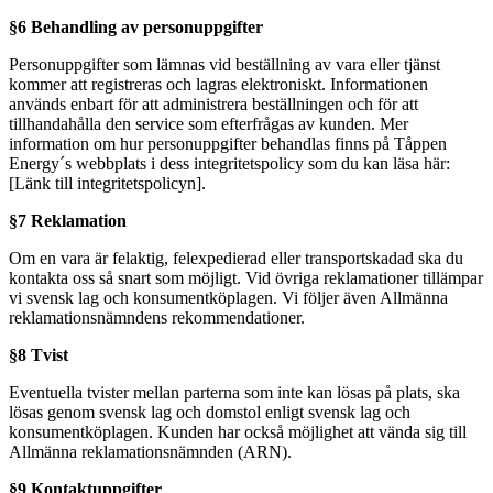
§6 Behandling av personuppgifter
Personuppgifter som lämnas vid beställning av vara eller tjänst
kommer att registreras och lagras elektroniskt. Informationen
används enbart för att administrera beställningen och för att
tillhandahålla den service som efterfrågas av kunden. Mer
information om hur personuppgifter behandlas finns på Tåppen
Energy´s webbplats i dess integritetspolicy som du kan läsa här:
[Länk till integritetspolicyn].
§7 Reklamation
Om en vara är felaktig, felexpedierad eller transportskadad ska du
kontakta oss så snart som möjligt. Vid övriga reklamationer tillämpar
vi svensk lag och konsumentköplagen. Vi följer även Allmänna
reklamationsnämndens rekommendationer.
§8 Tvist
Eventuella tvister mellan parterna som inte kan lösas på plats, ska
lösas genom svensk lag och domstol enligt svensk lag och
konsumentköplagen. Kunden har också möjlighet att vända sig till
Allmänna reklamationsnämnden (ARN).
§9 Kontaktuppgifter