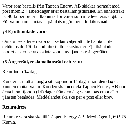
Varor som beställs från Tappen Energy AB skickas normalt med
post inom 2-4 arbetsdagar efter beställningstillfället. En enhetsfrakt
på 49 kr per order tillkommer för varor som inte levereras digitalt.
För varor som hämtas ut på plats utgår ingen fraktkostnad.
§4 Ej uthämtade varor
Om du beställer en vara och sedan väljer att inte hämta ut den
debiteras du 150 kr i administrationskostnader. Ej uthämtade
varor/tjänster betraktas inte som utnyttjande av ångerrätten.
§5 Ångerrätt, reklamationsrätt och retur
Retur inom 14 dagar
Kunder har rätt att ångra sitt köp inom 14 dagar från den dag då
kunden mottar varan. Kunden ska meddela Tåppen Energy AB om
detta inom fjorton (14) dagar från den dag varan togs emot eller
tjänsten betalades. Meddelandet ska ske per e-post eller brev.
Returadress
Retur av vara ska ske till Tåppen Energy AB, Mexivägen 1, 692 75
Kumla.